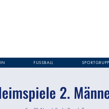
St. Gangloff 1990 e.
r Alle - Alle für Einen!
 Gangloff 1990 e.V.
IN
FUSSBALL
SPORTGRUP
eimspiele 2. Männ