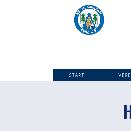
SV 
Einer fü
SV St.
START
VERE
H