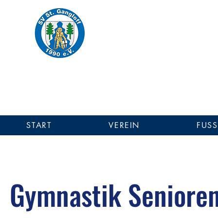
SV St. Gang
Einer für Alle - Alle für Einen!
SV St. Gangloff 1990 
START
VEREIN
FUSS
Gymnastik Seniore