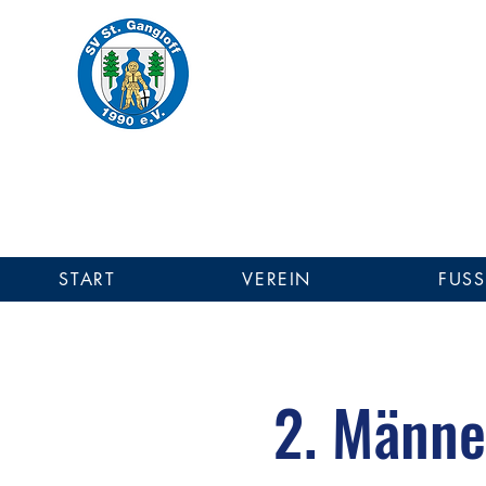
SV St. Gang
Einer für Alle - Alle für Einen!
SV St. Gangloff 1990 
START
VEREIN
FUSS
2. Männ